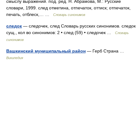
смыслу выражений. под. ред. Н. Абрамова, М.: Русские
словари, 1999. след отметина, отпечаток, оттиск; отпечаток,
печать, отблеск,… …
Словарь синонимов
следок
— следочек, след Словарь русских синонимов. следок
сущ., кол во синонимов: 2 • след (59) • следочек …
Словарь
синонимов
Вашкинский муниципальный район
— Герб Страна …
Википедия