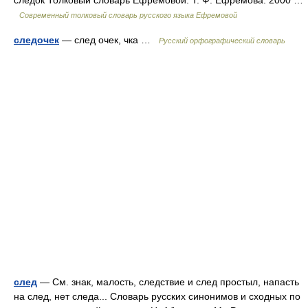
следок Толковый словарь Ефремовой. Т. Ф. Ефремова. 2000 …
Современный толковый словарь русского языка Ефремовой
следочек
— след очек, чка …
Русский орфографический словарь
след
— См. знак, малость, следствие и след простыл, напасть
на след, нет следа... Словарь русских синонимов и сходных по