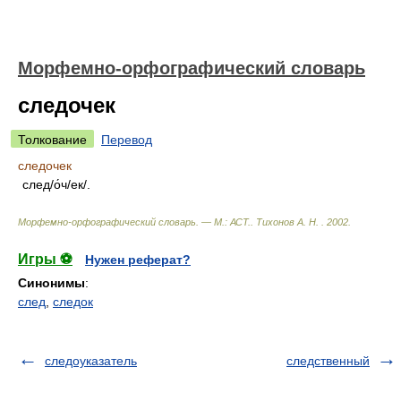
Морфемно-орфографический словарь
следочек
Толкование
Перевод
следочек
след/о́ч/ек/.
Морфемно-орфографический словарь. — М.: АСТ.
.
Тихонов А. Н.
.
2002
.
Игры ⚽
Нужен реферат?
Синонимы
:
след
,
следок
следоуказатель
следственный